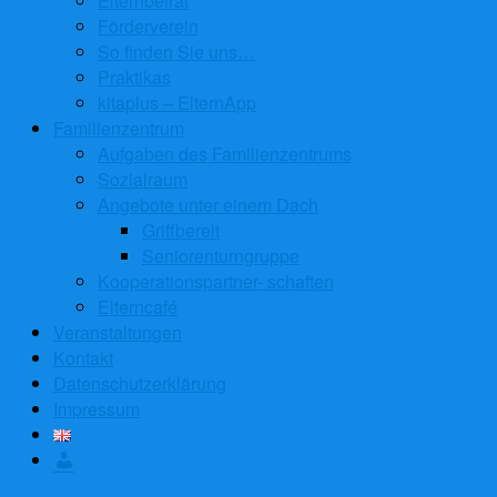
Elternbeirat
Förderverein
So finden Sie uns…
Praktikas
kitaplus – ElternApp
Familienzentrum
Aufgaben des Familienzentrums
Sozialraum
Angebote unter einem Dach
Griffbereit
Seniorenturngruppe
Kooperationspartner- schaften
Elterncafé
Veranstaltungen
Kontakt
Datenschutzerklärung
Impressum
Anmelden