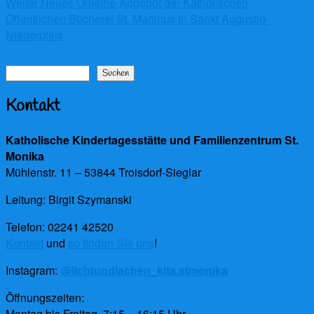
Nächster
Weiter
Neues Onleihe-Angebot der Katholischen
Beitrag:
Öffentlichen Bücherei St. Martinus in Sankt Augustin-
Niederpleis
Suchen
Suchen
Kontakt
Katholische Kindertagesstätte und Familienzentrum St.
Monika
Mühlenstr. 11 – 53844 Troisdorf-Sieglar
Leitung: Birgit Szymanski
Telefon: 02241 42520
Kontakt
und
so finden Sie uns
!
Instagram:
@lichtundlachen_kita.stmonika
Öffnungszeiten:
Montag bis Freitag, 7:15 – 16:15 Uhr