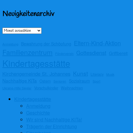
Neuigkeitenarchiv
Archiv
Eltern-Kind-Aktion
Bewahrung der Schöpfung
Anmeldung
Familienzentrum
Gottesdienst
Griffbereit
Förderverein
Kindertagesstätte
Kunst
Kirchengemeinde St. Johannes
Literacy
Musik
Nachhaltige KiTa
Sozialraum
Ostern
Senioren
Sport
Vorschulkinder
Weihnachten
Ukraine-Hilfe Sieglar
Kindertagesstätte
Anmeldung
Geschichte
Wir sind Nachhaltige KiTa!
Trägerin der Einrichtung