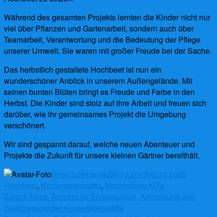
Während des gesamten Projekts lernten die Kinder nicht nur
viel über Pflanzen und Gartenarbeit, sondern auch über
Teamarbeit, Verantwortung und die Bedeutung der Pflege
unserer Umwelt. Sie waren mit großer Freude bei der Sache.
Das herbstlich gestaltete Hochbeet ist nun ein
wunderschöner Anblick in unserem Außengelände. Mit
seinen bunten Blüten bringt es Freude und Farbe in den
Herbst. Die Kinder sind stolz auf ihre Arbeit und freuen sich
darüber, wie ihr gemeinsames Projekt die Umgebung
verschönert.
Wir sind gespannt darauf, welche neuen Abenteuer und
Projekte die Zukunft für unsere kleinen Gärtner bereithält.
Autor
Veröffentlicht
Schlagwö
Birgit Szymanski
08.10.2023
08.10.2023
am
Hochbeet
,
Kindertagesstätte
,
Nachhaltige KiTa
Beitragsnavigation
Vorheriger
Zurück
Neue Termine für Erstgespräch, Anmeldung und
Beitrag:
Besichtigung der Kindertagesstätte