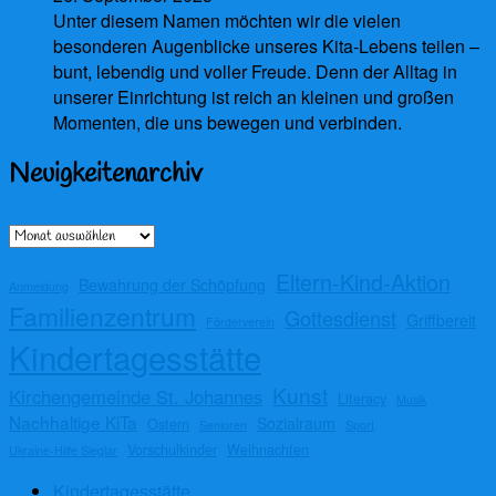
Unter diesem Namen möchten wir die vielen
besonderen Augenblicke unseres Kita-Lebens teilen –
bunt, lebendig und voller Freude. Denn der Alltag in
unserer Einrichtung ist reich an kleinen und großen
Momenten, die uns bewegen und verbinden.
Neuigkeitenarchiv
Archiv
Eltern-Kind-Aktion
Bewahrung der Schöpfung
Anmeldung
Familienzentrum
Gottesdienst
Griffbereit
Förderverein
Kindertagesstätte
Kunst
Kirchengemeinde St. Johannes
Literacy
Musik
Nachhaltige KiTa
Sozialraum
Ostern
Senioren
Sport
Vorschulkinder
Weihnachten
Ukraine-Hilfe Sieglar
Kindertagesstätte