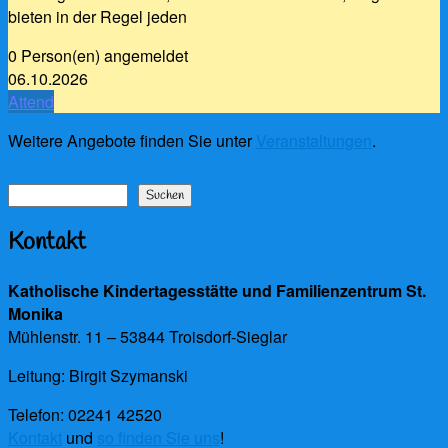
bieten in der Regel jeden
0 Person(en) angemeldet
06.10.2026
Attend
Weitere Angebote finden Sie unter
Veranstaltungen
.
Suchen
Suchen
Kontakt
Katholische Kindertagesstätte und Familienzentrum St.
Monika
Mühlenstr. 11 – 53844 Troisdorf-Sieglar
Leitung: Birgit Szymanski
Telefon: 02241 42520
Kontakt
und
so finden Sie uns
!