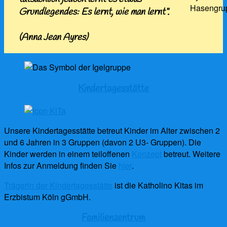
Grundlegendes: Es lernt,
wie man lernt“.
(Anna Jean Ayres)
Kindertagesstätte
Unsere Kindertagesstätte betreut Kinder im Alter zwischen 2
und 6 Jahren in 3 Gruppen (davon 2 U3- Gruppen). Die
Kinder werden in einem teiloffenen
Konzept
betreut. Weitere
Infos zur Anmeldung finden Sie
hier
.
Trägerin der Kindertagesstätte
ist die Katholino Kitas im
Erzbistum Köln gGmbH.
Familienzentrum