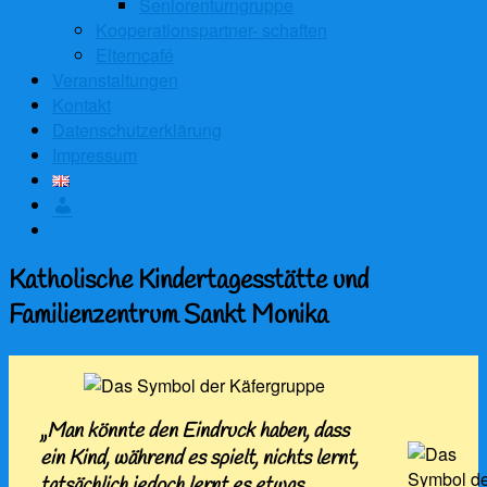
Seniorenturngruppe
Kooperationspartner- schaften
Elterncafé
Veranstaltungen
Kontakt
Datenschutzerklärung
Impressum
Anmelden
Katholische Kindertagesstätte und
Familienzentrum Sankt Monika
„
Man könnte den Eindruck haben, dass
ein Kind,
während es spielt, nichts lernt,
tatsächlich
jedoch lernt es etwas