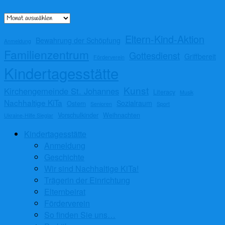
Archiv
Eltern-Kind-Aktion
Bewahrung der Schöpfung
Anmeldung
Familienzentrum
Gottesdienst
Griffbereit
Förderverein
Kindertagesstätte
Kunst
Kirchengemeinde St. Johannes
Literacy
Musik
Nachhaltige KiTa
Sozialraum
Ostern
Senioren
Sport
Vorschulkinder
Weihnachten
Ukraine-Hilfe Sieglar
Kindertagesstätte
Anmeldung
Geschichte
Wir sind Nachhaltige KiTa!
Trägerin der Einrichtung
Elternbeirat
Förderverein
So finden Sie uns…