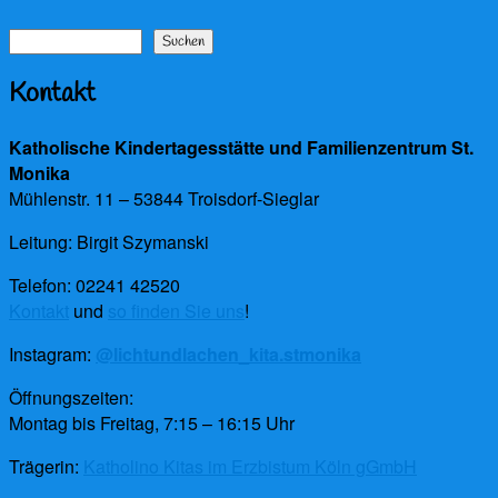
Beitrag:
Suchen
Suchen
Kontakt
Katholische Kindertagesstätte und Familienzentrum St.
Monika
Mühlenstr. 11 – 53844 Troisdorf-Sieglar
Leitung: Birgit Szymanski
Telefon: 02241 42520
Kontakt
und
so finden Sie uns
!
Instagram:
@lichtundlachen_kita.stmonika
Öffnungszeiten:
Montag bis Freitag, 7:15 – 16:15 Uhr
Trägerin:
Katholino Kitas im Erzbistum Köln gGmbH