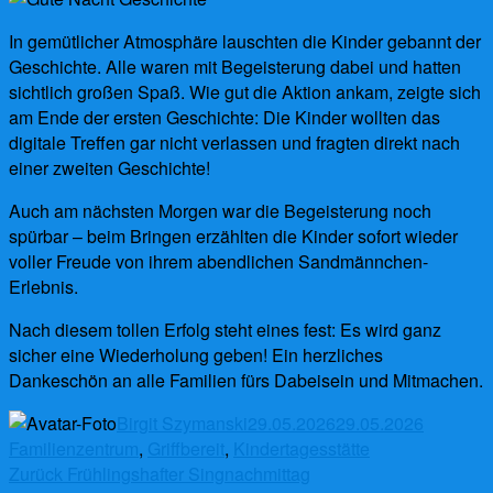
In gemütlicher Atmosphäre lauschten die Kinder gebannt der
Geschichte. Alle waren mit Begeisterung dabei und hatten
sichtlich großen Spaß. Wie gut die Aktion ankam, zeigte sich
am Ende der ersten Geschichte: Die Kinder wollten das
digitale Treffen gar nicht verlassen und fragten direkt nach
einer zweiten Geschichte!
Auch am nächsten Morgen war die Begeisterung noch
spürbar – beim Bringen erzählten die Kinder sofort wieder
voller Freude von ihrem abendlichen Sandmännchen-
Erlebnis.
Nach diesem tollen Erfolg steht eines fest: Es wird ganz
sicher eine Wiederholung geben! Ein herzliches
Dankeschön an alle Familien fürs Dabeisein und Mitmachen.
Autor
Veröffentlicht
Schlagwö
Birgit Szymanski
29.05.2026
29.05.2026
am
Familienzentrum
,
Griffbereit
,
Kindertagesstätte
Beitragsnavigation
Vorheriger
Zurück
Frühlingshafter Singnachmittag