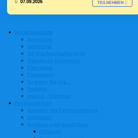
07.09.2026
TEILNEHMEN
Kindertagesstätte
Anmeldung
Geschichte
Wir sind Nachhaltige KiTa!
Trägerin der Einrichtung
Elternbeirat
Förderverein
So finden Sie uns…
Praktikas
kitaplus – ElternApp
Familienzentrum
Aufgaben des Familienzentrums
Sozialraum
Angebote unter einem Dach
Griffbereit