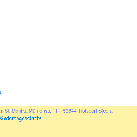
a
m St. Monika Mühlenstr. 11 – 53844 Troisdorf-Sieglar
Kindertagesstätte