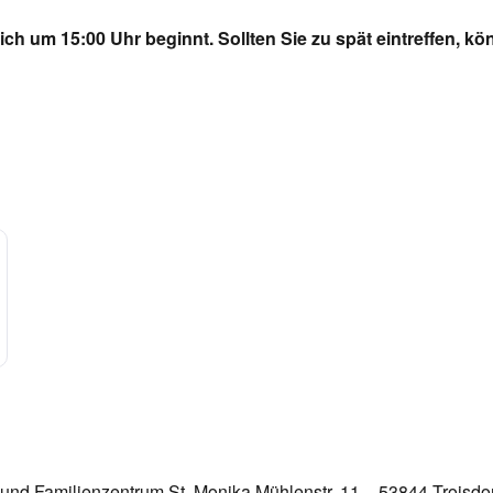
ich um 15:00 Uhr beginnt. Sollten Sie zu spät eintreffen, k
und Familienzentrum St. Monika Mühlenstr. 11 – 53844 Troisdor